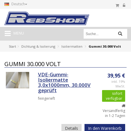
Deutsch
MENU
Start
Dichtung & Isolierung
Isoliermatten
Gummi 30.000 Volt
GUMMI 30.000 VOLT
VDE-Gummi-
39,95 €
Isoliermatte
inkl. 19%
3,0x1000mm, 30.000V
MwSt.
geprüft
sofort
feingerieft
verfügbar
Versandfertig
in 1-2 Tagen
Details
In den Warenkorb