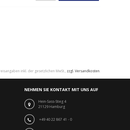
reisangaben inkl. der gesetzlichen MwSt.,
zzgl. Versandkosten
.
NEHMEN SIE KONTAKT MIT UNS AUF
Hein-Sass-Stieg 4
21129 Hamburg
+49 40 22 867 41 - 0