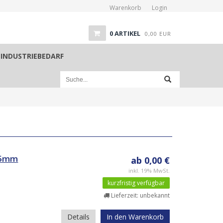
Warenkorb
Login
0
ARTIKEL
0,00
EUR
INDUSTRIEBEDARF
75mm
ab 0,00 €
inkl. 19% MwSt.
kurzfristig verfügbar
Lieferzeit: unbekannt
Details
In den Warenkorb