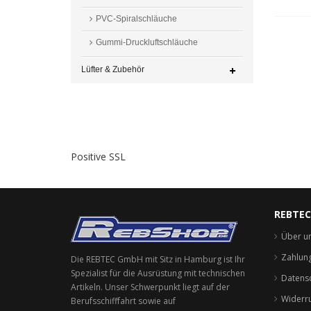
PVC-Spiralschläuche
Gummi-Druckluftschläuche
Lüfter & Zubehör
Positive SSL
REBTE
Über u
Zahlun
Die REBTEC GmbH mit Sitz in Hamburg ist Ihr
Spezialist für die Ausrüstung mit technischen
Datensc
Artikeln. Unser Schwerpunkt liegt auf der
Widerru
Berufsschifffahrt sowie auf