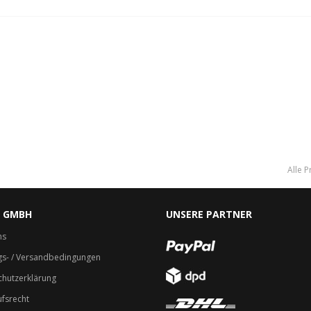
Alle P
C GMBH
UNSERE PARTNER
ns
gs- / Versandbedingungen
hutzerklärung
fsrecht