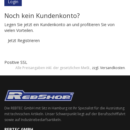
Login
Noch kein Kundenkonto?
Legen Sie jetzt ein Kundenkonto an und profitieren Sie von
vielen Vorteilen.
Jetzt Registrieren
Positive SSL
Alle Preisangaben inkl. der gesetzlichen MwSt.,
zzgl. Versandkosten
.
Die REBTEC GmbH mit Sitz in Hamburg ist Ihr Spezialist für die Ausrüstung
mit technischen Artikeln. Unser Schwerpunkt liegt auf der Berufsschifffahrt
sowie auf Industriebedarfsartikeln.
REBTEC GMBH