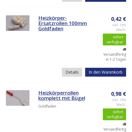
Heizkörper-
0,42 €
Ersatzrollen 100mm
inkl. 19%
Goldfaden
MwSt.
sofort
verfügbar
Versandfertig
in 1-2 Tagen
Details
In den Warenkorb
Heizkörperrollen
0,98 €
komplett mit Bügel
inkl. 19%
MwSt.
Goldfaden
sofort
verfügbar
Versandfertig