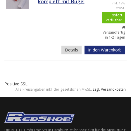
komplett mit Bügel
inkl. 19%
MwSt.
sofort
verfügbar
Versandfertig
in 1-2 Tagen
Details
In den Warenkorb
Positive SSL
Alle Preisangaben inkl. der gesetzlichen MwSt.,
zzgl. Versandkosten
.
Die REBTEC GmbH mit Sitz in Hamburg ist Ihr Spezialist für die Ausrüstung