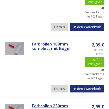
verfügbar
Versandfertig
in 1-2 Tagen
Details
In den Warenkorb
Farbrollen 180mm
2,09 €
komplett mit Bügel
inkl. 19%
MwSt.
sofort
verfügbar
Versandfertig
in 1-2 Tagen
Details
In den Warenkorb
Farbrollen 230mm
2,95 €