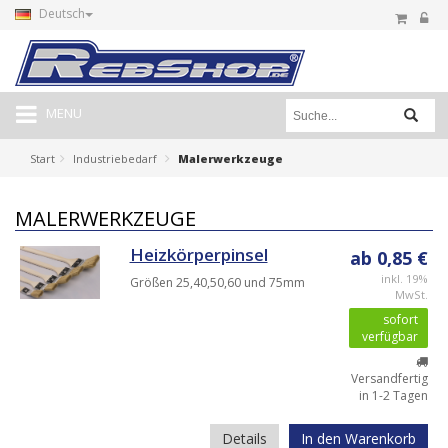
Deutsch
MENU
Start
Industriebedarf
Malerwerkzeuge
MALERWERKZEUGE
Heizkörperpinsel
ab 0,85 €
inkl. 19%
Größen 25,40,50,60 und 75mm
MwSt.
sofort
verfügbar
Versandfertig
in 1-2 Tagen
Details
In den Warenkorb