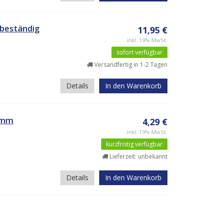
beständig
11,95 €
inkl. 19% MwSt.
sofort verfügbar
Versandfertig in 1-2 Tagen
Details
In den Warenkorb
0mm
4,29 €
inkl. 19% MwSt.
kurzfristig verfügbar
Lieferzeit: unbekannt
Details
In den Warenkorb