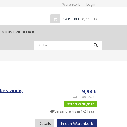
Warenkorb
Login
0
ARTIKEL
0,00
EUR
INDUSTRIEBEDARF
beständig
9,98 €
inkl. 19% MwSt.
sofort verfügbar
Versandfertig in 1-2 Tagen
Details
In den Warenkorb